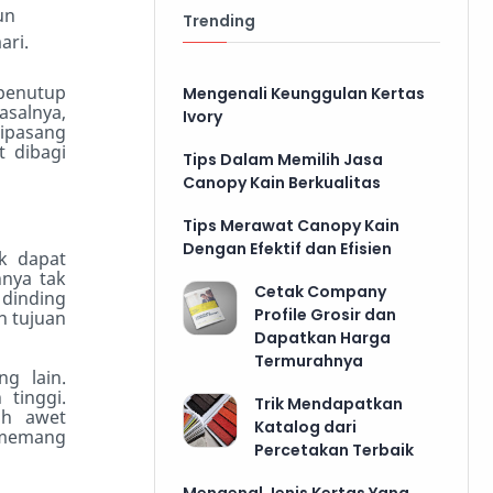
un
Trending
ari.
 penutup
Mengenali Keunggulan Kertas
salnya,
Ivory
ipasang
 dibagi
Tips Dalam Memilih Jasa
Canopy Kain Berkualitas
Tips Merawat Canopy Kain
Dengan Efektif dan Efisien
ak dapat
nya tak
Cetak Company
 dinding
Profile Grosir dan
n tujuan
Dapatkan Harga
Termurahnya
ng lain.
 tinggi.
Trik Mendapatkan
ih awet
Katalog dari
 memang
Percetakan Terbaik
Mengenal Jenis Kertas Yang