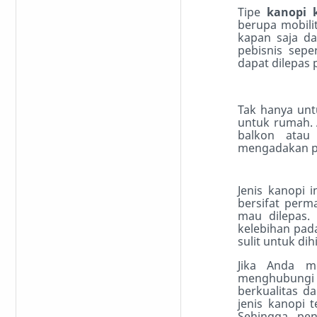
Tipe
kanopi 
berupa mobil
kapan saja da
pebisnis sepe
dapat dilepas
Tak hanya untu
untuk rumah. 
balkon atau
mengadakan pe
Jenis kanopi 
bersifat perm
mau dilepas.
kelebihan pad
sulit untuk dih
Jika Anda m
menghubungi
berkualitas d
jenis kanopi 
Sehingga p