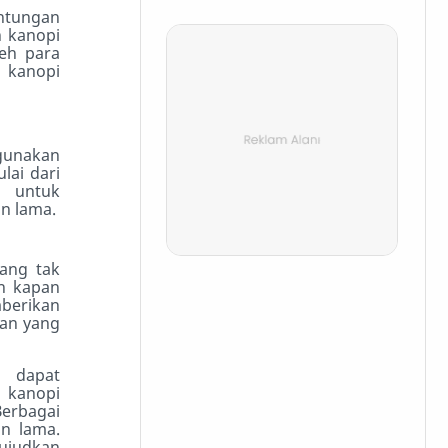
untungan
 kanopi
leh para
 kanopi
igunakan
lai dari
n untuk
n lama.
yang tak
an kapan
berikan
gan yang
a dapat
 kanopi
Berbagai
an lama.
judkan