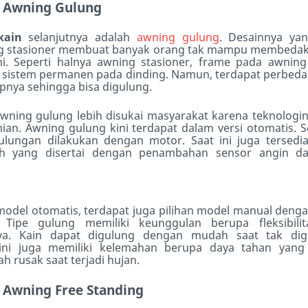
i
Awning Gulung
kain
selanjutnya adalah
awning gulung
. Desainnya yan
g stasioner membuat banyak orang tak mampu membedaka
ni. Seperti halnya awning stasioner, frame pada awnin
 sistem permanen pada dinding. Namun, terdapat perbed
pnya sehingga bisa digulung.
ning gulung lebih disukai masyarakat karena teknologi
nian. Awning gulung kini terdapat dalam versi otomatis. 
lungan dilakukan dengan motor. Saat ini juga tersedia
h yang disertai dengan penambahan sensor angin da
 model otomatis, terdapat juga pilihan model manual deng
Tipe gulung memiliki keunggulan berupa fleksibilit
a. Kain dapat digulung de
n
gan mudah saat tak dig
ini juga memiliki kelemahan berupa daya tahan yang
 rusak saat terjadi hujan.
i
Awning Free Standing