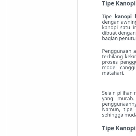
Tipe Kanop
Tipe
kanopi 
dengan awnin
kanopi satu i
dibuat dengan
bagian penutu
Penggunaan aw
terbilang keki
proses penggu
model canggi
matahari.
Selain pilihan
yang murah. 
penggunaanny
Namun, tipe 
sehingga mudah
Tipe Kanop