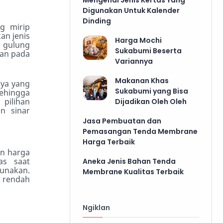
Digunakan Untuk Kalender
Dinding
g mirip
n jenis
Harga Mochi
g gulung
Sukabumi Beserta
aan pada
Variannya
Makanan Khas
nya yang
Sukabumi yang Bisa
Sehingga
 pilihan
Dijadikan Oleh Oleh
n sinar
Jasa Pembuatan dan
Pemasangan Tenda Membrane
Harga Terbaik
an harga
as saat
Aneka Jenis Bahan Tenda
unakan.
Membrane Kualitas Terbaik
 rendah
Ngiklan