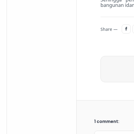
bangunan ida
Share —
1 comment: