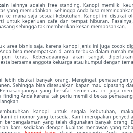
kain
lainnya adalah free standing. Kanopi memiliki ke
itas yang memudahkan. Sehingga Anda bisa memindahkan
n ke mana saja sesuai kebutuhan. Kanopi ini disukai o
rti untuk keperluan caf
e
dan tempat hiburan. Pasalnya,
 pasang sehingga tak memberikan kesan membosankan.
k area bisnis saja, karena kanopi jenis ini juga cocok d
Anda bisa menempatkan di area terbuka dalam rumah mu
 pun teras. Keberadaannya akan sangat diperluka
sta bersama anggota keluarga atau kumpul dengan tema
ini lebih disukai banyak orang. Mengingat pemasangan 
anen. Sehingga bisa disesuaikan kapan mau dipasang d
 Pemasangannya yang bersifat sementara ini juga mem
a finding Anda karena tak perlu memiliki bekas pemasan
ilangkan.
embutuhkan kanopi untuk segala kebutuhan, mak
 kami di
nomor yang tersedia.
Kami merupakan penyedia
an berpengalaman yang telah digunakan banyak orang. 
telah kami sediakan dengan kualitas menawan yang tah
enggunaan
kanopi kain
dapat membantu Anda mewu