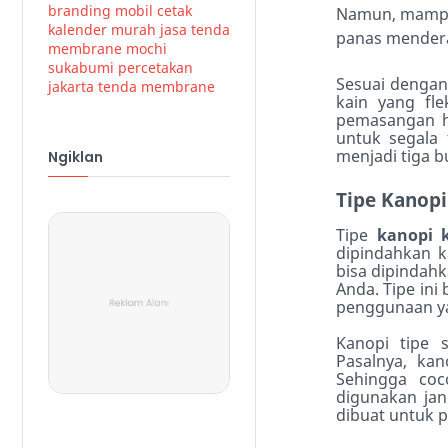
branding mobil
cetak
Namun, mampu 
kalender murah
jasa tenda
panas mendera
membrane
mochi
sukabumi
percetakan
Sesuai dengan
jakarta
tenda membrane
kain yang fl
pemasangan h
untuk segala
menjadi tiga 
Ngiklan
Tipe Kanop
Tipe
kanopi 
dipindahkan 
bisa dipindahk
Anda. Tipe ini
penggunaan y
Kanopi tipe s
Pasalnya, kan
Sehingga co
digunakan ja
dibuat untuk 