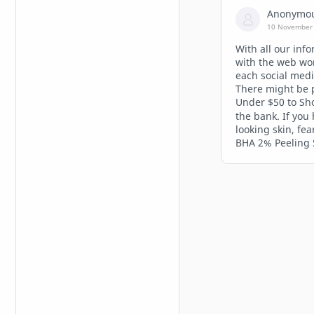
Anonymo
10 November 
With all our info
with the web wor
each social medi
There might be p
Under $50 to Sh
the bank. If you
looking skin, fe
BHA 2% Peeling 