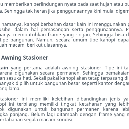
memberikan perlindungan nyata pada saat hujan atau p
. Sehingga tak heran jika penggunaannya kini mulai digem
 namanya, kanopi berbahan dasar kain ini menggunakan
eksibel dalam hal pemasangan serta penggunaannya. Pa
anya membutuhkan frame yang ringan. Sehingga bisa d
 tipe bangunan. Namun, secara umum tipe kanopi dapat
buah macam, berikut ulasannya.
i
Awning Stasioner
kain
yang pertama adalah awning stasioner. Tipe ini t
karena digunakan secara permanen. Sehingga pemakaian
an sesuka hati. Sekali pakai kanopi akan tetap terpasang di
 banyak dipilih untuk bangunan besar seperti kantor denga
ang lama.
tasioner ini memiliki kelebihan dibandingkan jenis ya
opi ini terbilang memiliki tingkat ketahanan yang lebih
cok digunakan untuk bangunan permanen karena leb
ngka panjang. Belum lagi ditambah dengan frame yang
pertahanan segala macam kondisi.