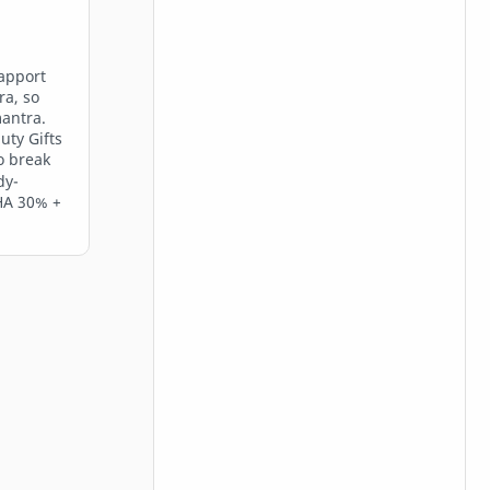
rapport
ra, so
mantra.
uty Gifts
o break
dy-
AHA 30% +